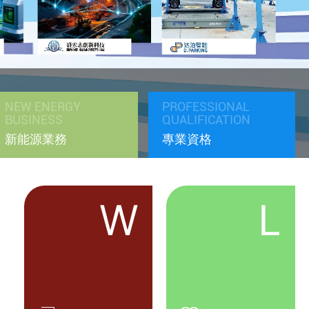
NEW ENERGY
PROFESSIONAL
BUSINESS
QUALIFICATION
新能源業務
專業資格
W
L
榮利營造與廈門建發高科代表團交流 探索零碳
智慧新路徑 促進綠色低碳新未來
2026-04-29
榮利營造控股有限公司於4月27至28日與廈門建發高科有限公司代表
團進行一連兩日交流。代表團參觀了公司總部及位於元朗的「零碳智