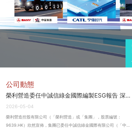
公司動態
榮利營造委任中誠信綠金國際編製ESG報告 深
化企業管治 力爭成為香港綠色建築先驅
2026-05-04
榮利營造控股有限公司（「榮利營造」或「集團」，股票編號：
9639.HK）欣然宣佈，集團已委任中誠信綠金國際有限公司（「中誠