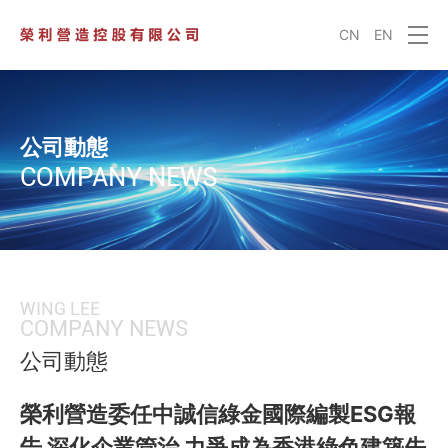
CN
EN
公司動態
COMPANY NEWS
WING LEE
COMPANY NEWS
公司動態
榮利營造委任中誠信綠金國際編製ESG報
告 深化企業管治 力爭成為香港綠色建築先