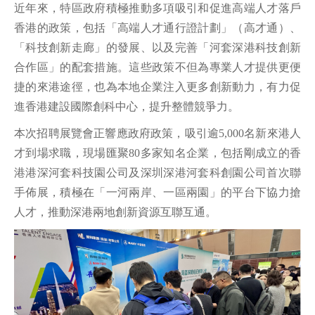
近年來，特區政府積極推動多項吸引和促進高端人才落戶
香港的政策，包括「高端人才通行證計劃」（高才通）、
「科技創新走廊」的發展、以及完善「河套深港科技創新
合作區」的配套措施。這些政策不但為專業人才提供更便
捷的來港途徑，也為本地企業注入更多創新動力，有力促
進香港建設國際創科中心，提升整體競爭力。
本次招聘展覽會正響應政府政策，吸引逾5,000名新來港人
才到場求職，現場匯聚80多家知名企業，包括剛成立的香
港港深河套科技園公司及深圳深港河套科創園公司首次聯
手佈展，積極在「一河兩岸、一區兩園」的平台下協力搶
人才，推動深港兩地創新資源互聯互通。