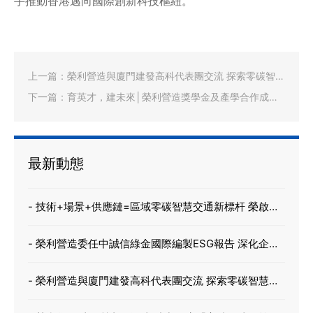
手推動香港邁向國際創新科技樞紐。
上一篇：
榮利營造與廈門建發高科代表團交流 探索零碳智慧
新路徑 促進綠色低碳新未來
下一篇：
育英才，建未來│榮利營造獎學金及產學合作成果
新里程
最新動態
- 技術+場景+供應鏈=區域零碳智慧交通新標杆 榮啟新
能源 X 時代騏驥 X 建發高科
- 榮利營造委任中誠信綠金國際編製ESG報告 深化企業
管治 力爭成為香港綠色建築先驅
- 榮利營造與廈門建發高科代表團交流 探索零碳智慧新
路徑 促進綠色低碳新未來