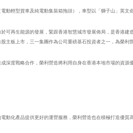
輕卡（電動輕型貨車及純電動集裝箱拖頭），車型以「獅子山」英文
力於可再生能源的發展，緊跟香港智慧城市發展佈局，是香港建
在港股主板上市，三一集團作為公司重磅基石投資者之一，為榮利
達成深度戰略合作，榮利營造將利用自身在香港本地市場的資源
的電動化產品提供更好的運營服務，榮利營造也在積極打造優質