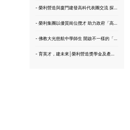
驅
- 榮利營造與廈門建發高科代表團交流 探索
零碳智慧新路徑 促進綠色低碳新未來
- 榮利集團以優質崗位攬才 助力政府「高端
人才政策」落地香港
- 佛教大光慈航中學師生 開啟不一樣的「零
碳」環保之旅
- 育英才，建未來│榮利營造獎學金及產學
合作成果新里程