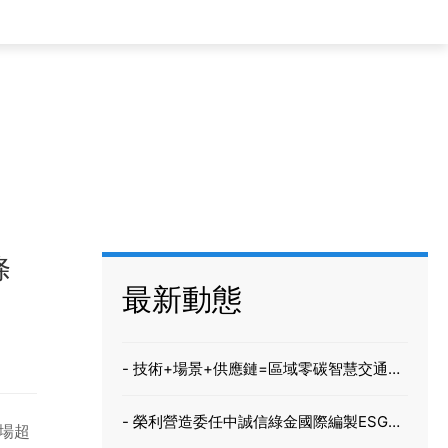
條
最新動態
- 技術+場景+供應鏈=區域零碳智慧交通新
標杆 榮啟新能源 X 時代騏驥 X 建發高科
- 榮利營造委任中誠信綠金國際編製ESG報
現場超
告 深化企業管治 力爭成為香港綠色建築先