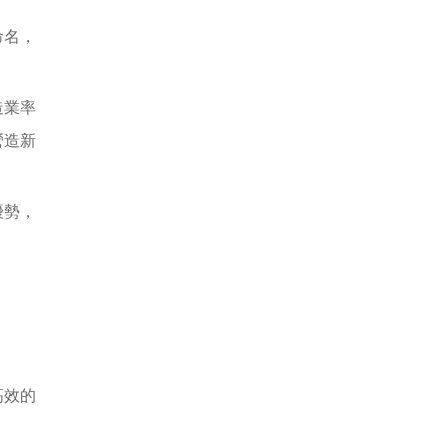
命名，
造業率
營造新
優勢，
高效的